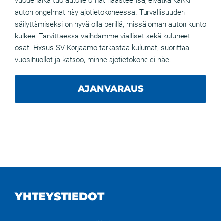
vuodenaika tuo autolle omat haasteensa, eivätkä kaikki
auton ongelmat näy ajotietokoneessa. Turvallisuuden
säilyttämiseksi on hyvä olla perillä, missä oman auton kunto
kulkee. Tarvittaessa vaihdamme vialliset sekä kuluneet
osat. Fixsus SV-Korjaamo tarkastaa kulumat, suorittaa
vuosihuollot ja katsoo, minne ajotietokone ei näe.
AJANVARAUS
YHTEYSTIEDOT